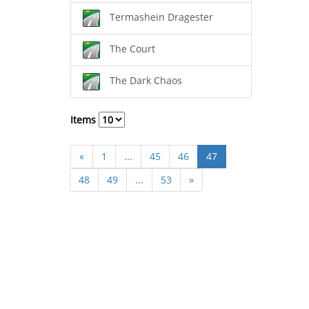
Termashein Dragester
The Court
The Dark Chaos
Items
«
1
...
45
46
47
48
49
...
53
»